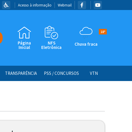
Acesso à informação
Webmail
18°
Página
NFS
Chuva fraca
Inicial
Eletrônica
TRANSPARÊNCIA
PSS / CONCURSOS
VTN