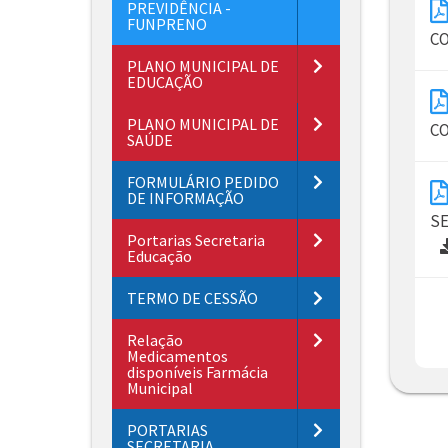
PREVIDÊNCIA -
FUNPRENO
CO
PLANO MUNICIPAL DE
EDUCAÇÃO
PLANO MUNICIPAL DE
CO
SAÚDE
FORMULÁRIO PEDIDO
DE INFORMAÇÃO
SE
Portarias Secretaria
Educação
TERMO DE CESSÃO
Relação
Medicamentos
disponíveis Farmácia
Municipal
PORTARIAS
SECRETARIA