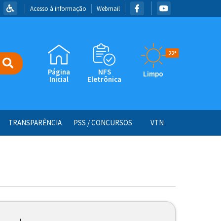
Acesso à informação
Webmail
22°
Página
NFS
Limpo
Inicial
Eletrônica
TRANSPARÊNCIA
PSS / CONCURSOS
VTN