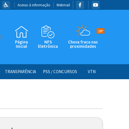
Acesso à informação
Webmail
19°
Página
NFS
Chuva fraca nas
Inicial
Eletrônica
proximidades
TRANSPARÊNCIA
PSS / CONCURSOS
VTN