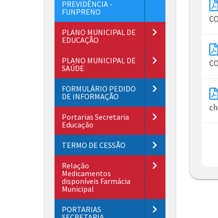
PREVIDÊNCIA -
FUNPRENO
CO
PLANO MUNICIPAL DE
EDUCAÇÃO
PLANO MUNICIPAL DE
CO
SAÚDE
FORMULÁRIO PEDIDO
DE INFORMAÇÃO
ch
Portarias Secretaria
Educação
TERMO DE CESSÃO
Relação
Medicamentos
disponíveis Farmácia
Municipal
PORTARIAS
SECRETARIA