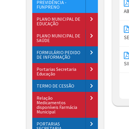
PREVIDÊNCIA -
FUNPRENO
AB
PLANO MUNICIPAL DE
EDUCAÇÃO
PLANO MUNICIPAL DE
SE
SAÚDE
FORMULÁRIO PEDIDO
DE INFORMAÇÃO
SI
Portarias Secretaria
Educação
TERMO DE CESSÃO
Relação
Medicamentos
disponíveis Farmácia
Municipal
PORTARIAS
SECRETARIA