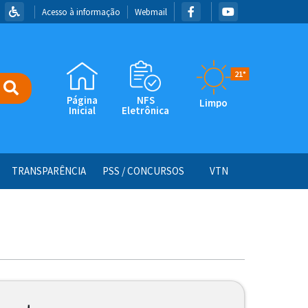
Acesso à informação
Webmail
21°
Página
NFS
Limpo
Inicial
Eletrônica
TRANSPARÊNCIA
PSS / CONCURSOS
VTN