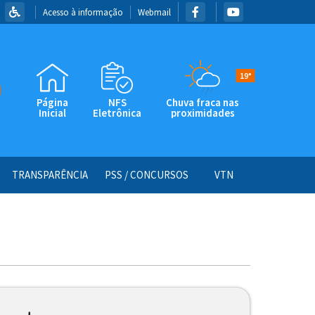
Acesso à informação
Webmail
19°
Página
NFS
Chuva fraca nas
Inicial
Eletrônica
proximidades
TRANSPARÊNCIA
PSS / CONCURSOS
VTN