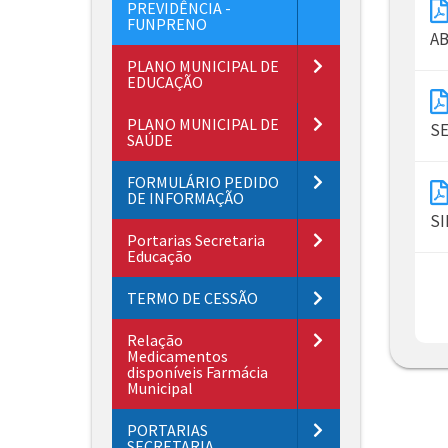
PREVIDÊNCIA -
FUNPRENO
AB
PLANO MUNICIPAL DE
EDUCAÇÃO
PLANO MUNICIPAL DE
SE
SAÚDE
FORMULÁRIO PEDIDO
DE INFORMAÇÃO
SI
Portarias Secretaria
Educação
TERMO DE CESSÃO
Relação
Medicamentos
disponíveis Farmácia
Municipal
PORTARIAS
SECRETARIA