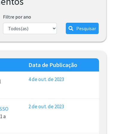
mentos
Filtre por ano
Pesquisar
Data de Publicação
4 de out. de 2023
l
2 de out. de 2023
ESSO
1 a