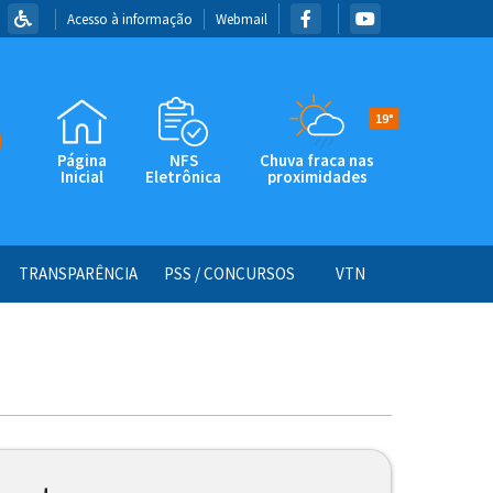
Acesso à informação
Webmail
19°
Página
NFS
Chuva fraca nas
Inicial
Eletrônica
proximidades
TRANSPARÊNCIA
PSS / CONCURSOS
VTN