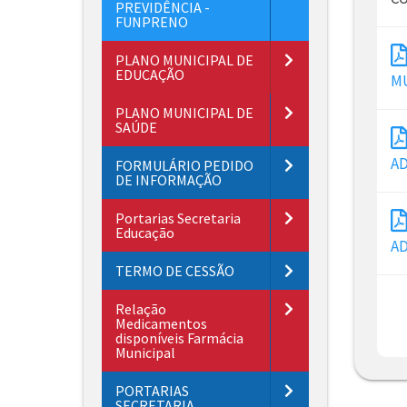
PREVIDÊNCIA -
FUNPRENO
PLANO MUNICIPAL DE
EDUCAÇÃO
MU
PLANO MUNICIPAL DE
SAÚDE
AD
FORMULÁRIO PEDIDO
DE INFORMAÇÃO
Portarias Secretaria
Educação
AD
TERMO DE CESSÃO
Relação
Medicamentos
disponíveis Farmácia
Municipal
PORTARIAS
SECRETARIA