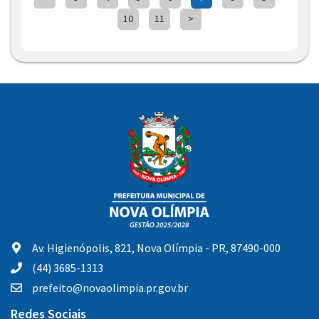
10
11
>
Av. Higienópolis, 821, Nova Olímpia - PR, 87490-000
(44) 3685-1313
prefeito@novaolimpia.pr.gov.br
Redes Sociais