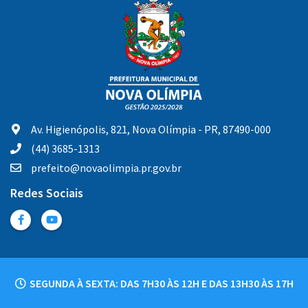
Av. Higienópolis, 821, Nova Olímpia - PR, 87490-000
(44) 3685-1313
prefeito@novaolimpia.pr.gov.br
Redes Sociais
SEGUNDA À SEXTA: DAS 7H30 ÀS 12H E DAS 13H30 ÀS 17H